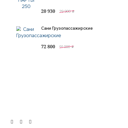
20 930
29 900
p
Сани Грузопассажирские
72 800
91 000
p
КОНТАКТЫ
Парголово, Выборгское шоссе, 212, стр. 24А
shop@centerplast.spb.ru
8(800) 600-40-89
10:00 - 18:00
.
.
.