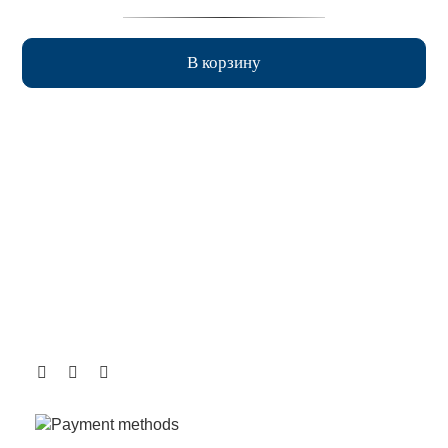
В корзину
КОНТАКТЫ
Парголово, Выборгское шоссе, 212, стр. 24А
shop@centerplast.spb.ru
8(800) 600-40-89
10:00 - 18:00
.
.
.