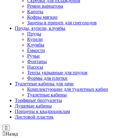
Скребки для охлаждения
Ремни вариатора
Капоты
Кофры мягкие
Зацепы в прицеп для снегоходов
Пруды, купели, клумбы
Пруды
Купели
Клумбы
Ёмкости
Ручьи
Фонтаны
Насосы
Тенты укрывные для прудов
Формы для плитки
Туалетные кабины для дачи
Комплектующие для туалетных кабин
Туалетные кабины
Торфяные биотуалеты
Душевые кабины
Прицепы к квадроциклам
Листовой пластик
Close
Назад